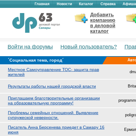
Главная
Новости
Каталог
Справка
Афиша
Добавить
компанию
в деловой
каталог
Войти на форумы
Новый пользователь?
Пра
´Социальная тема, город´
Авт
Местное Самоуправление ТОС- защита прав
dm
жителей
Результаты работы нашей городской власти
Brita
Приглашаем благотворительные организации
programm
на образовательную программу!
Проблемы семейных отношений. Выявление
poligr
супружеской неверности.
Писатель Анна Берсенева приедет в Самару 16
Ермол
июня