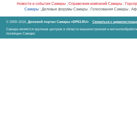
Новости и события Самары
|
Справочник компаний Самары
|
Горсп
Самары
|
Деловые форумы Самары
|
Голосования Самары
|
Аф
© 2009–2016,
Деловой портал Самары «DP63.RU»
Связаться с администрац
Самара является крупным центром в области машиностроения и металлообработк
посвящен Самаре.