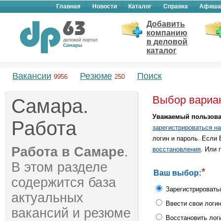
Главная
Новости
Каталог
Справка
Афиша
Добавить
компанию
в деловой
каталог
Вакансии
Резюме
Поиск
9956
250
Выбор вариа
Самара.
Уважаемый пользова
Работа
зарегистрироваться на
логин и пароль. Если
Работа в Самаре
.
восстановления
. Или 
В этом разделе
*
Ваш выбор:
содержится база
Зарегистрироватьс
актуальных
Ввести свои логин
вакансий и резюме
Восстановить логи