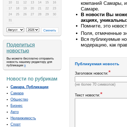
10
11
12
13
14
15
16
компаний Самары, и
Самаре.
17
18
19
20
21
22
23
В новости Вы може
24
25
26
27
28
29
30
акциях, уникальны
31
Помните, это новост
Поля, отмеченные з
Вся публикуемые но
Поделиться
модерацию, как прав
новостью
Вы можете бесплатно отправить
новость нашему редактору для
Публикуемая новость
публикации
»
*
Заголовок новости:
Новости по рубрикам
(не более 70 символов)
Самара. Публикации
*
Самара
Текст новости:
Общество
Бизнес
Авто
Недвижимость
Спорт