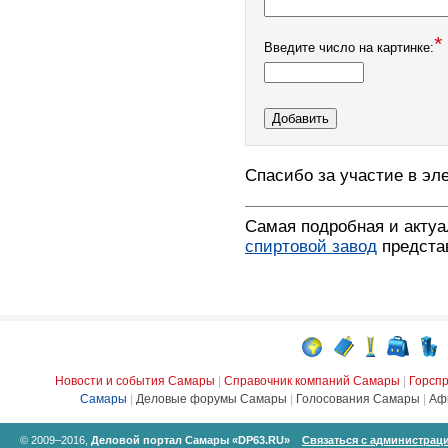
*
Введите число на картинке:
Спасибо за участие в эл
Самая подробная и акту
спиртовой завод
предста
Новости и события Самары
|
Справочник компаний Самары
|
Горсп
Самары
|
Деловые форумы Самары
|
Голосования Самары
|
Аф
© 2009–2016,
Деловой портал Самары «DP63.RU»
Связаться с администрац