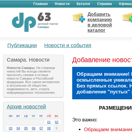
Главная
Новости
Каталог
Справка
Афиша
Добавить
компанию
в деловой
каталог
Публикации
Новости и события
Добавление новос
Самара. Новости
Новости Самары
. На странице
новостей Вы всегда сможете
Обращаем внимание! 
прочитать свежие и острые
новости Самары и Российской
осмысленные уникаль
федерации. Все самое интересное
Без прямых ссылок. Н
и актуальное об обществе,
недвижимости, авто, спорте,
добавление "пустых" 
информационных техноологиях.
Архив новостей
РАЗМЕЩЕНИ
пн
вт
ср
чт
пт
сб
вс
Это важно:
01
02
03
04
05
06
07
08
9
Обращаем внимание