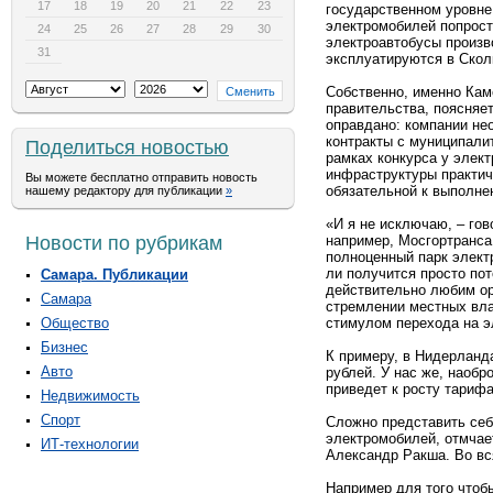
17
18
19
20
21
22
23
государственном уровне 
электромобилей попросту
24
25
26
27
28
29
30
электроавтобусы произв
31
эксплуатируются в Скол
Собственно, именно Кам
правительства, поясняе
оправдано: компании нео
контракты с муниципали
Поделиться новостью
рамках конкурса у элект
инфраструктуры практиче
Вы можете бесплатно отправить новость
обязательной к выполне
нашему редактору для публикации
»
«И я не исключаю, – гов
Новости по рубрикам
например, Мосгортранса,
полноценный парк элект
ли получится просто пот
Самара. Публикации
действительно любим ор
Самара
стремлении местных вла
Общество
стимулом перехода на э
Бизнес
К примеру, в Нидерланда
Авто
рублей. У нас же, наобр
приведет к росту тарифа
Недвижимость
Спорт
Сложно представить себ
электромобилей, отмчае
ИТ-технологии
Александр Ракша. Во вс
Например для того чтоб