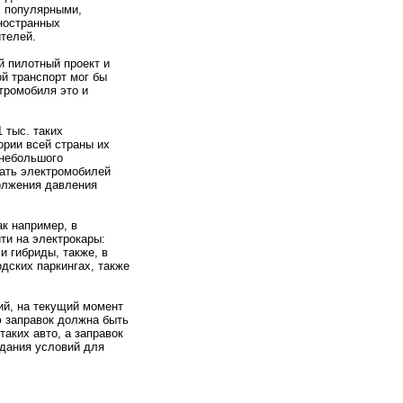
х популярными,
ностранных
телей.
й пилотный проект и
ой транспорт мог бы
тромобиля это и
 тыс. таких
ории всей страны их
 небольшого
вать электромобилей
должения давления
ак например, в
ти на электрокары:
и гибриды, также, в
дских паркингах, также
ий, на текущий момент
ию заправок должна быть
таких авто, а заправок
здания условий для