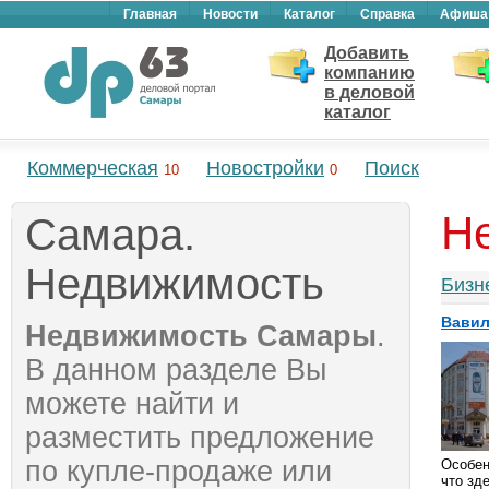
Главная
Новости
Каталог
Справка
Афиша
Добавить
компанию
в деловой
каталог
Коммерческая
Новостройки
Поиск
10
0
Н
Самара.
Недвижимость
Бизн
Вави
Недвижимость Самары
.
В данном разделе Вы
можете найти и
разместить предложение
по купле-продаже или
Особен
что зд