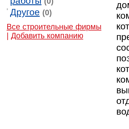
работы
(0)
до
Другое
(0)
ко
ко
Все строительные фирмы
|
Добавить компанию
пр
со
по
ко
ко
вы
от
во