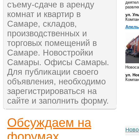
съему-сдаче в аренду
деятел
развле
комнат и квартир в
ул. Ул
Компа
Самаре, складов,
Апель
производственных и
торговых помещений в
Самаре. Новостройки
Самары. Офисы Самары.
Новоса
Для публикации своего
ул. Но
объявления, необходимо
Компа
зарегистрироваться на
сайте и заполнить форму.
Обсуждаем на
Ново
форумах