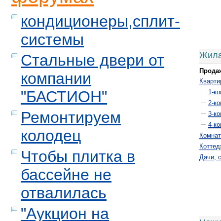
кондиционеры,сплит-
системы
Жила
Стальные двери от
Прода
компании
Кварти
"БАСТИОН"
1-к
2-к
Ремонтируем
3-к
4-к
колодец
Комна
Коттед
Чтобы плитка в
Дачи, 
бассейне не
отвалилась
"Аукцион на