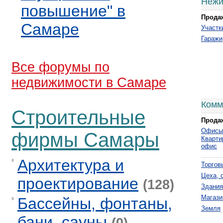
Нежи
повышение" в
Прода
Самаре
Участк
Гаражи
Все форумы по
недвижимости в Самаре
Комм
Строительные
Прода
Офисы
фирмы Самары
Кварти
офис
Архитектура и
Торгов
Цеха, 
проектирование
(128)
Здания
Магази
Бассейны, фонтаны,
Земля
бани, сауны