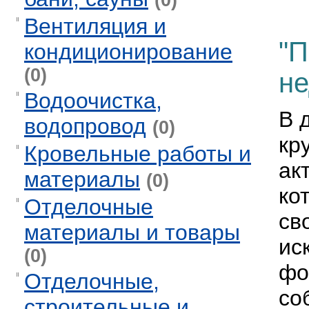
(0)
Вентиляция и
"П
кондиционирование
(0)
н
Водоочистка,
В 
водопровод
(0)
кр
Кровельные работы и
ак
материалы
(0)
ко
Отделочные
св
материалы и товары
ис
(0)
фо
Отделочные,
со
строительные и