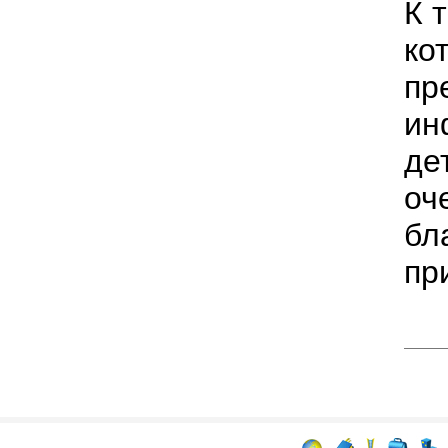
К 
ко
пр
ин
де
оч
бл
пр