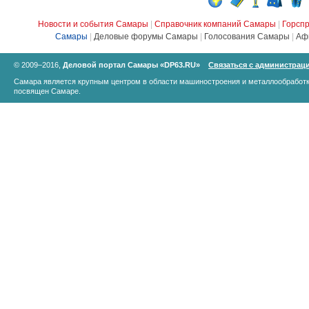
Новости и события Самары
|
Справочник компаний Самары
|
Горсп
Самары
|
Деловые форумы Самары
|
Голосования Самары
|
Аф
© 2009–2016,
Деловой портал Самары «DP63.RU»
Связаться с администрац
Самара является крупным центром в области машиностроения и металлообработк
посвящен Самаре.