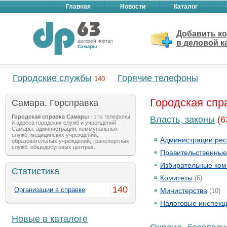
Главная
Новости
Каталог
Добавить к
в деловой к
Городские службы
Горячие телефоны
140
Городская спр
Самара. Горcправка
Городская справка Самары
- это телефоны
Власть, законы
(6
и адреса городских служб и учреждений
Самары: администрации, коммунальных
служб, медицинских учреждений,
Администрации респ
образовательных учреждений, транспортных
служб, общедосуговых центрах.
Правительственные
Избирательные ком
Статистика
Комитеты
(6)
140
Организации в справке
Министерства
(10)
Налоговые инспекц
Новые в каталоге