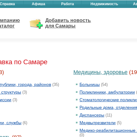
Справка
Афиша
Работа
Недвижимость
А
омпанию
Добавить новость
аталог
для Самары
авка по Самаре
3)
Медицины, здоровье
(19
ублики, города, районов
Больницы
(35)
(54)
 структуры
Поликлиники, амбулатории
(3)
(
иссии
Стоматологические поликли
(3)
Родильные дома, отделени
Диспансеры
(11)
ии, службы
Медвытрезвители
(6)
(5)
Медико-реабилитационные 
(0)