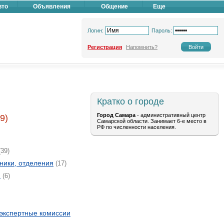
вто
Объявления
Общение
Еще
Логин:
Пароль:
Регистрация
Напомнить?
Кратко о городе
Город Самара
- административный центр
9)
Самарской области. Занимает 6-е место в
РФ по численности населения.
39)
ники, отделения
(17)
я
(6)
экспертные комиссии