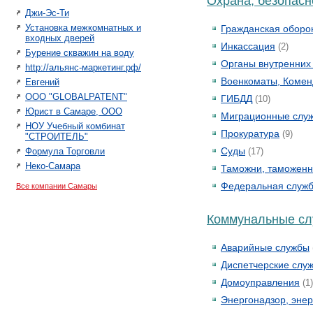
Охрана, безопасн
Джи-Эс-Ти
Установка межкомнатных и
Гражданская оборо
входных дверей
Инкассация
(2)
Бурение скважин на воду
Органы внутренних
http://альянс-маркетинг.рф/
Военкоматы, Комен
Евгений
ООО "GLOBALPATENT"
ГИБДД
(10)
Юрист в Самаре, ООО
Миграционные слу
НОУ Учебный комбинат
Прокуратура
(9)
"СТРОИТЕЛЬ"
Суды
Формула Торговли
(17)
Неко-Самара
Таможни, таможенн
Федеральная служб
Все компании Самары
Коммунальные с
Аварийные службы
Диспетчерские слу
Домоуправления
(1)
Энергонадзор, эне