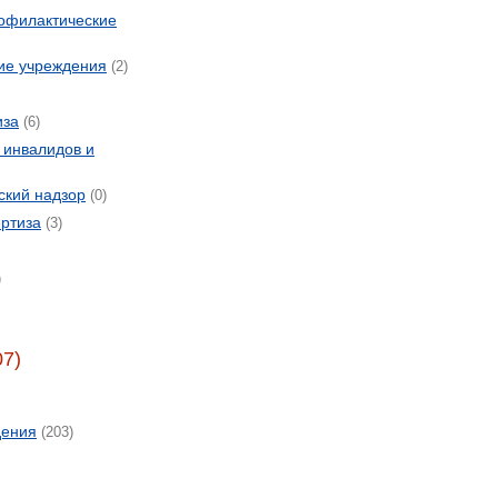
офилактические
ие учреждения
(2)
иза
(6)
 инвалидов и
ский надзор
(0)
ртиза
(3)
)
07)
дения
(203)