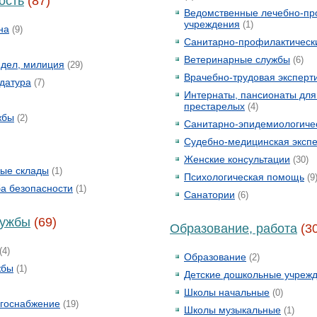
ость
(87)
Ведомственные лечебно-пр
учреждения
(1)
на
(9)
Санитарно-профилактическ
Ветеринарные службы
(6)
 дел, милиция
(29)
Врачебно-трудовая эксперт
датура
(7)
Интернаты, пансионаты для
престарелых
(4)
жбы
(2)
Санитарно-эпидемиологиче
Судебно-медицинская экспе
Женские консультации
(30)
ые склады
(1)
Психологическая помощь
(9
а безопасности
(1)
Санатории
(6)
лужбы
(69)
Образование, работа
(3
(4)
Образование
(2)
жбы
(1)
Детские дошкольные учреж
Школы начальные
(0)
ргоснабжение
(19)
Школы музыкальные
(1)