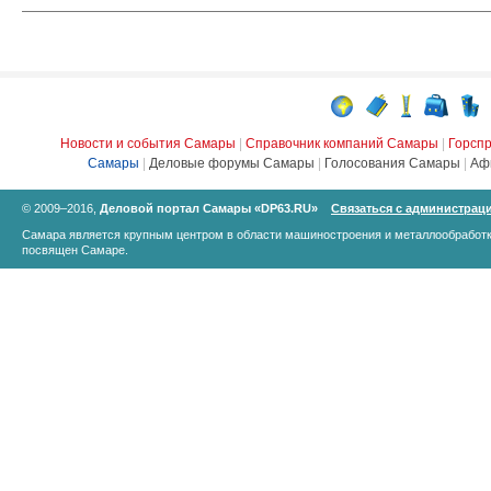
Новости и события Самары
|
Справочник компаний Самары
|
Горсп
Самары
|
Деловые форумы Самары
|
Голосования Самары
|
Аф
© 2009–2016,
Деловой портал Самары «DP63.RU»
Связаться с администрац
Самара является крупным центром в области машиностроения и металлообработк
посвящен Самаре.