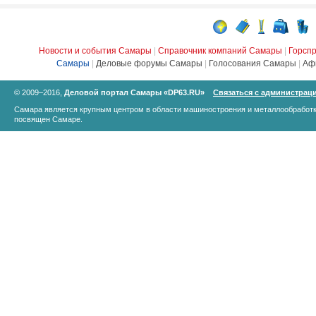
Новости и события Самары
|
Справочник компаний Самары
|
Горсп
Самары
|
Деловые форумы Самары
|
Голосования Самары
|
Аф
© 2009–2016,
Деловой портал Самары «DP63.RU»
Связаться с администрац
Самара является крупным центром в области машиностроения и металлообработк
посвящен Самаре.