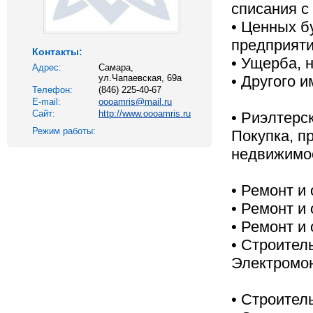
списания с
• Ценных б
предприяти
Контакты:
• Ущерба, 
Адрес:
Самара,
ул.Чапаевская, 69а
• Другого 
Телефон:
(846) 225-40-67
E-mail:
oooamris@mail.ru
Сайт:
http://www.oooamris.ru
• Риэлтерс
Режим работы:
Покупка, п
недвижимос
• Ремонт и
• Ремонт и 
• Ремонт и
• Строител
Электромо
• Строител