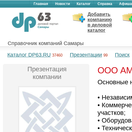
Главная
Новости
Каталог
Справка
Афиша
Добавить
компанию
в деловой
каталог
Справочник компаний Самары
Каталог DP63.RU
Презентации
Поиск
37460
99
Презентация
ООО А
компании
Основные н
• Независи
• Коммерче
участков;
• Оборудов
• Техничес