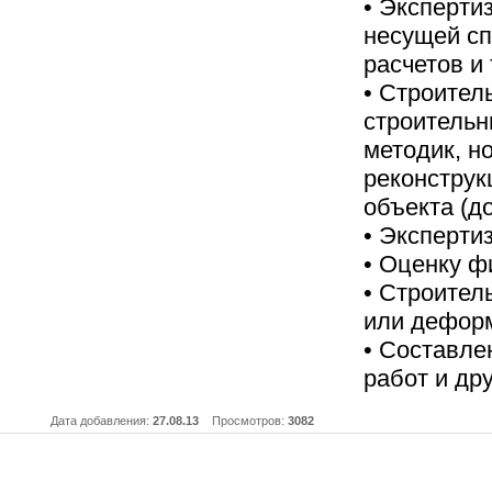
• Эксперти
несущей сп
расчетов и т
• Строител
строительн
методик, н
реконструк
объекта (до
• Эксперти
• Оценку ф
• Строител
или деформ
• Составле
работ и др
Дата добавления:
27.08.13
Просмотров:
3082