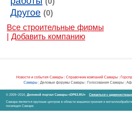
работы
(0)
Другое
(0)
Все строительные фирмы
|
Добавить компанию
Новости и события Самары
|
Справочник компаний Самары
|
Горсп
Самары
|
Деловые форумы Самары
|
Голосования Самары
|
Аф
© 2009–2016,
Деловой портал Самары «DP63.RU»
Связаться с администрац
Самара является крупным центром в области машиностроения и металлообработк
посвящен Самаре.