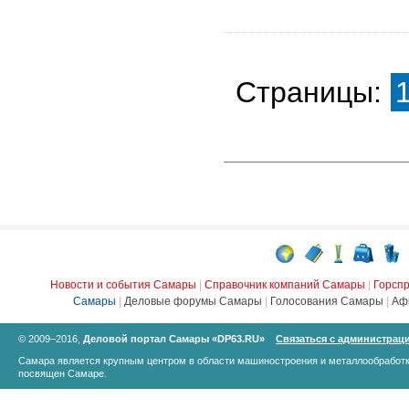
Страницы:
Новости и события Самары
|
Справочник компаний Самары
|
Горсп
Самары
|
Деловые форумы Самары
|
Голосования Самары
|
Аф
© 2009–2016,
Деловой портал Самары «DP63.RU»
Связаться с администрац
Самара является крупным центром в области машиностроения и металлообработк
посвящен Самаре.