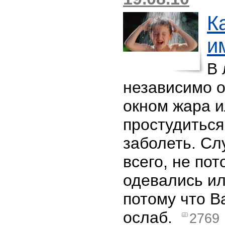
К
и
В 
независимо о
окном жара и
простудиться
заболеть. Сл
всего, не пот
одевались ил
потому что 
ослаб.
2769