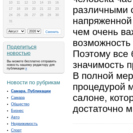
10
11
12
13
14
15
16
различными 
17
18
19
20
21
22
23
24
25
26
27
28
29
30
напряженной 
31
чем очень ва
возможность 
Поделиться
Поэтому все
новостью
Вы можете бесплатно отправить
значимость п
новость нашему редактору для
публикации
»
В полной мер
Новости по рубрикам
процедурой 
Самара. Публикации
салоне, кото
Самара
Общество
достаточно 
Бизнес
Авто
Недвижимость
Спорт