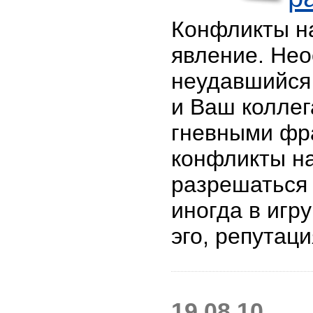
Конфликты на
явление. Нео
неудавшийся 
и Ваш колле
гневными фр
конфликты н
разрешаться 
иногда в игр
эго, репутац
19.08.10