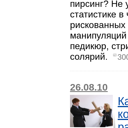
пирсинг? Не 
статистике в
рискованных 
манипуляций
педикюр, стр
солярий.
30
26.08.10
К
к
р