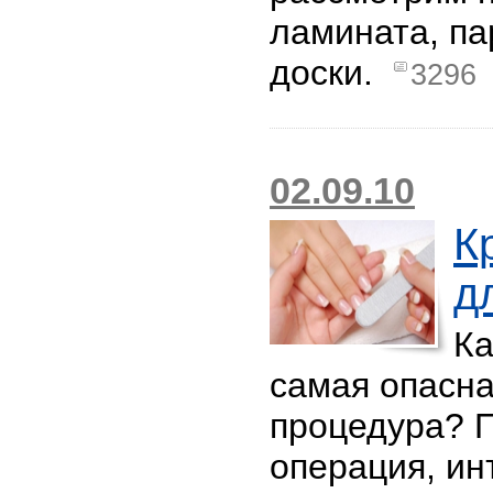
ламината, па
доски.
3296
02.09.10
К
д
Ка
самая опасна
процедура? 
операция, ин