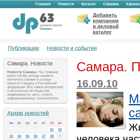
Главная
Новости
Каталог
Справка
Афиша
Добавить
компанию
в деловой
каталог
Публикации
Новости и события
Самара. 
Самара. Новости
Новости Самары
. На странице
новостей Вы всегда сможете
прочитать свежие и острые
16.09.10
новости Самары и Российской
федерации. Все самое интересное
и актуальное об обществе,
М
недвижимости, авто, спорте,
информационных техноологиях.
с
Архив новостей
пн
вт
ср
чт
пт
сб
вс
Жи
01
02
человека час
03
04
05
06
07
08
9