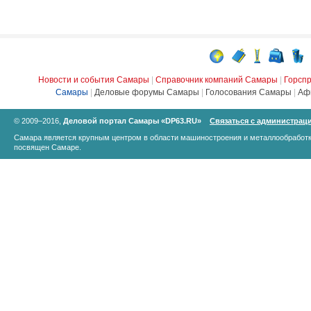
Новости и события Самары
|
Справочник компаний Самары
|
Горсп
Самары
|
Деловые форумы Самары
|
Голосования Самары
|
Аф
© 2009–2016,
Деловой портал Самары «DP63.RU»
Связаться с администрац
Самара является крупным центром в области машиностроения и металлообработк
посвящен Самаре.