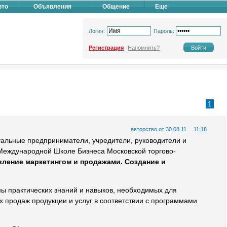
вто
Объявления
Общение
Еще
Логин:
Пароль:
Регистрация
Напомнить?
1
авторство от 30.08.11
11:18
уальные предприниматели, учредители, руководители и
 Международной Школе Бизнеса Московской торгово-
вление маркетингом и продажами. Создание и
ы практических знаний и навыков, необходимых для
х продаж продукции и услуг в соответствии с программами