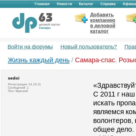
Главная
Новости
Каталог
Справка
Афиша
Добавить
компанию
в деловой
каталог
Войти на форумы
Новый пользователь?
Пра
Жизнь каждый день
/
Самара-cпас. Розы
sedoi
«Здравствуй
Регистрация: 14.10.11
Сообщений: 1
Пол: Мужской
С 2011 г наш
искать проп
являемся ко
волонтеров, 
общее дело.