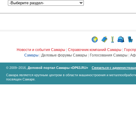
Новости и события Самары
|
Справочник компаний Самары
|
Горсп
Самары
|
Деловые форумы Самары
|
Голосования Самары
|
Аф
© 2009–2016,
Деловой портал Самары «DP63.RU»
Связаться с администрац
Самара является крупным центром в области машиностроения и металлообработк
посвящен Самаре.