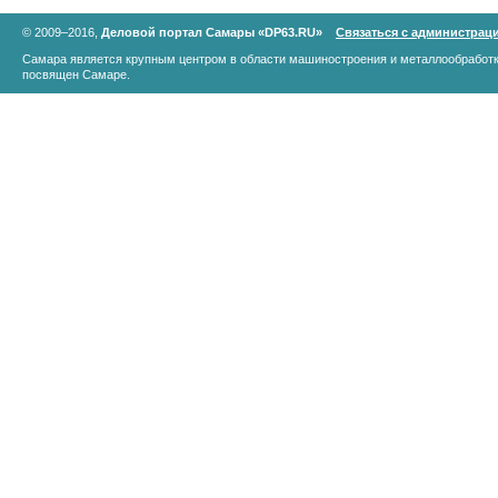
© 2009–2016,
Деловой портал Самары «DP63.RU»
Связаться с администрац
Самара является крупным центром в области машиностроения и металлообработк
посвящен Самаре.