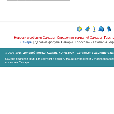
Новости и события Самары
|
Справочник компаний Самары
|
Горсп
Самары
|
Деловые форумы Самары
|
Голосования Самары
|
Аф
© 2009–2016,
Деловой портал Самары «DP63.RU»
Связаться с администрац
Самара является крупным центром в области машиностроения и металлообработк
посвящен Самаре.