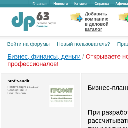
Главная
Новости
Каталог
Справка
Афиша
Добавить
компанию
в деловой
каталог
Войти на форумы
Новый пользователь?
Пра
Бизнес, финансы, деньги
/
Открываете но
профессионалов!
profit-audit
Бизнес-план
Регистрация: 18.11.10
Сообщений: 2
Пол: Женский
При разрабо
рассчитыват