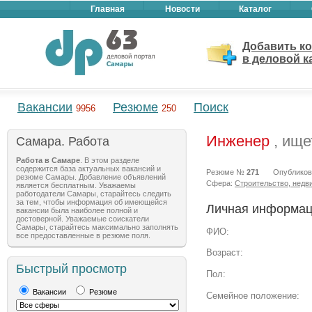
Главная
Новости
Каталог
Добавить к
в деловой к
Вакансии
Резюме
Поиск
9956
250
Инженер
, ище
Самара. Работа
Работа в Самаре
. В этом разделе
содержится база актуальных вакансий и
Резюме №
271
Опублико
резюме Самары. Добавление объявлений
Сфера:
Строительство, недв
является бесплатным. Уважаемы
работодатели Самары, старайтесь следить
за тем, чтобы информация об имеющейся
Личная информац
вакансии была наиболее полной и
достоверной. Уважаемые соискатели
Самары, старайтесь максимально заполнять
ФИО:
все предоставленные в резюме поля.
Возраст:
Быстрый просмотр
Пол:
Вакансии
Резюме
Семейное положение: