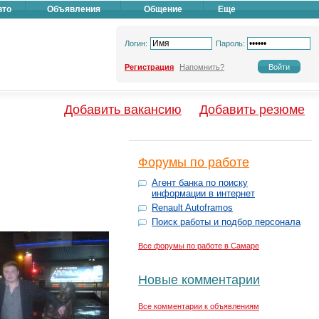
вто
Объявления
Общение
Еще
Логин:
Пароль:
Регистрация
Напомнить?
Добавить вакансию
Добавить резюме
Форумы по работе
Агент банка по поиску
информации в интернет
Renault Autoframos
Поиск работы и подбор персонала
Все форумы по работе в Самаре
Новые комментарии
Все комментарии к объявлениям