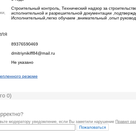
Строительный контроль, Технический надзор за строительств
ки,
исполнительной и разрешительной документации ,подтвержден
Исполнительный,легко обучаем ,внимательный ,опыт руковод
еля
89376590469
dmitriynikiff84@mail.ru
Не указано
репленного резюме
го 0)
орректно?
авьте модератору уведомление, если Вы заметили нарушение
Правил ра