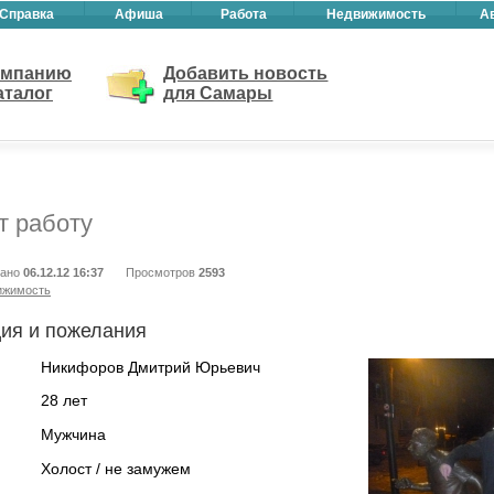
Справка
Афиша
Работа
Недвижимость
А
омпанию
Добавить новость
аталог
для Самары
т работу
вано
06.12.12 16:37
Просмотров
2593
ижимость
ия и пожелания
Никифоров Дмитрий Юрьевич
28 лет
Мужчина
Холост / не замужем