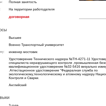
ы:
Полная занятость
:
На территории работодателя
договорная
урсы
Высшее
Военно Транспортный университет
му:
инженер мостовик
Удостоверение Технического надзора №ТН-4271-11 Удостов
специалиста неразрушающего контроля ,промышленная без
квалификационное удостоверение №32-5416 визуально изме
.Аттестационное удостоверение "Федералная служба по
экологическому,технологическому и атомному надзору Нацио
Контроля и Сварки.
Английский
авыки
3 года