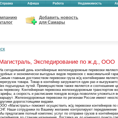
Справка
Афиша
Работа
Недвижимость
А
омпанию
Добавить новость
аталог
для Самары
ск
Магистраль, Экспедирование по ж.д., ООО
На сегодняшний день контейнерные железнодорожные перевозки являют
удобных и экономически выгодных видов перевозок с максимальной гара
Самым главным достоинством перевозки груза ж/д контейнерами являет
перегрузок товара. Товар в контейнер загружается один раз и выгружает
без подъездных путей. Преимуществом также является и соотношение ц
на перевозку. Контейнерная перевозка железнодорожным транспортом во
тарифы, а скорость и расписание поездов всегда позволяли уложиться в
маршрут. Железнодорожные перевозки по регионам России имеют неосп
другими дорогостоящими видами.
ООО «Магистраль» поможет осуществить ж/д перевозки контейнеров по 
СНГ. Наши сотрудники по Вашему желанию контролируют передвижение к
Мы предлагаем полный комплекс услуг по отправке грузов в контейнерах 
контейнеров до станции назначения. Доставка их до конечного пункта с