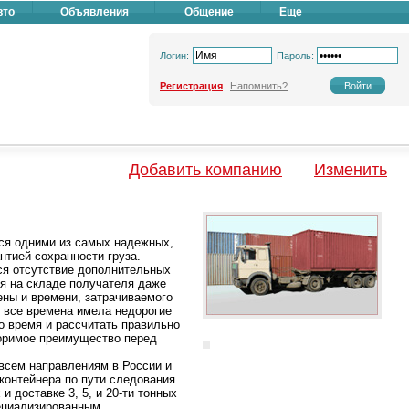
вто
Объявления
Общение
Еще
Логин:
Пароль:
Регистрация
Напомнить?
Добавить компанию
Изменить
ся одними из самых надежных,
нтией сохранности груза.
ся отсутствие дополнительных
ся на складе получателя даже
ены и времени, затрачиваемого
 все времена имела недорогие
о время и рассчитать правильно
оримое преимущество перед
всем направлениям в России и
онтейнера по пути следования.
и доставке 3, 5, и 20-ти тонных
пециализированным