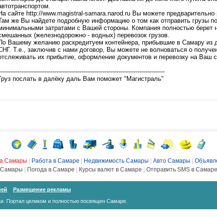
автотранспортом.
На сайте http://www.magistral-samara.narod.ru Вы можете предварительно
Там же Вы найдете подробную информацию о том как отправить грузы по
минимальными затратами с Вашей стороны. Компания полностью берет 
смешанных (железнодорожно - водных) перевозок грузов.
По Вашему желанию раскредитуем контейнера, прибывшие в Самару из д
СНГ. Т.е., заключив с нами договор, Вы можете не волноваться о получ
отслеживать их прибытие, оформление документов и перевозку на Ваш с
-------------------------------------------------------------------------------------
Груз послать в далёку даль Вам поможет "Магистраль"
ка Самары
|
Работа в Самаре
|
Недвижимость Самары
|
Авто Самары
|
Объявл
Самары
|
Погода в Самаре
|
Курсы валют в Самаре
|
Отправить SMS в Самар
ией
Размещение рекламы
и. Портал целиком и полностью посвящен Самаре.