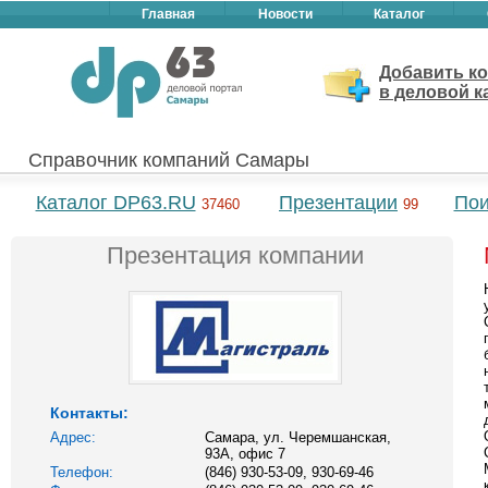
Главная
Новости
Каталог
Добавить к
в деловой к
Справочник компаний Самары
Каталог DP63.RU
Презентации
Пои
37460
99
Презентация компании
Контакты:
Адрес:
Самара, ул. Черемшанская,
93А, офис 7
Телефон:
(846) 930-53-09, 930-69-46