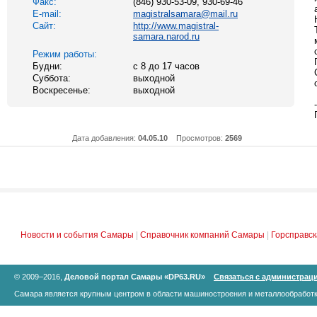
Факс:
(846) 930-53-09, 930-69-46
E-mail:
magistralsamara@mail.ru
Сайт:
http://www.magistral-
samara.narod.ru
Режим работы:
Будни:
с 8 до 17 часов
Суббота:
выходной
Воскресенье:
выходной
-
Дата добавления:
04.05.10
Просмотров:
2569
Новости и события Самары
|
Справочник компаний Самары
|
Горсправс
© 2009–2016,
Деловой портал Самары «DP63.RU»
Связаться с администрац
Самара является крупным центром в области машиностроения и металлообработк