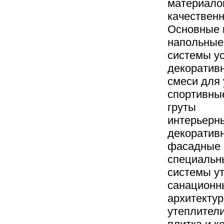
материало
качествен
Основные 
напольные
системы ус
декоратив
смеси для 
спортивны
груты
интерьерн
декоратив
фасадные 
специальн
системы у
санационн
архитектур
утеплител