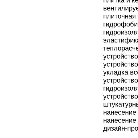
плитка и к
вентилиру
плиточная
гидрофоби
гидроизол
эластифик
теплорасч
устройств
устройство
укладка в
устройство
гидроизол
устройство
штукатурн
нанесение
нанесение
дизайн-пр