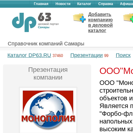
Главная
Новости
Каталог
Справка
Афиша
Добавить
компанию
в деловой
каталог
Справочник компаний Самары
Каталог DP63.RU
Презентации
Поиск
37460
99
Презентация
ООО"Мо
компании
ООО "Моно
строитель
объектов и
Является 
"Форбо-фло
напольных 
высоким к