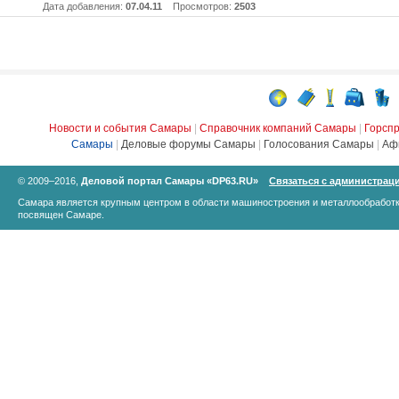
Дата добавления:
07.04.11
Просмотров:
2503
Новости и события Самары
|
Справочник компаний Самары
|
Горсп
Самары
|
Деловые форумы Самары
|
Голосования Самары
|
Аф
© 2009–2016,
Деловой портал Самары «DP63.RU»
Связаться с администрац
Самара является крупным центром в области машиностроения и металлообработк
посвящен Самаре.