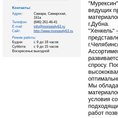
"Мурексин"
Контакты:
ведущих п
Адрес:
Самара, Самарская,
материалов
161а
Телефон:
(846) 261-46-41
г.Дубна.
E-mail:
info@monopoly63.ru
"Хенкель" 
Сайт:
http://www.monopoly63.ru
представле
Режим работы:
Будни:
c 9 до 18 часов
г.Челябинск
Суббота:
с 9 до 15 часов
Ассортиме
Воскресенье:
выходной
развиваетс
спросу. По
высококва
оптимальн
Мы облада
материало
условия с
подходящи
работ позв