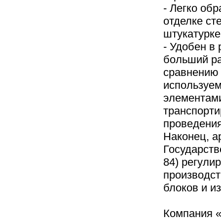
- Легко об
отделке ст
штукатурке
- Удобен в 
больший ра
сравнению 
используе
элементами
транспорти
проведения
Наконец, а
Государств
84) регули
производст
блоков и и
Компания 