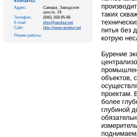
Контакты:
производит
Адрес:
Самара, Заводское
шоссе, 24
таких сква
Телефон:
(846) 268-85-86
технически
E-mail:
efes@geobur.net
Сайт:
http://www.geobur.net
питья без 
Режим работы:
котрую нес
Бурение эк
централиз
промышлен
объектов, 
осуществл
проектам. 
более глуб
глубиной д
обязатель
измеритель
поднимаема