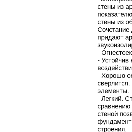
стены из а
показателю
стены из о
Сочетание 
придают а
звукоизоли
- Огнестое
- Устойчив
воздействи
- Хорошо о
сверлится,
элементы.
- Легкий. С
сравнению 
стеной поз
фундамент
строения.