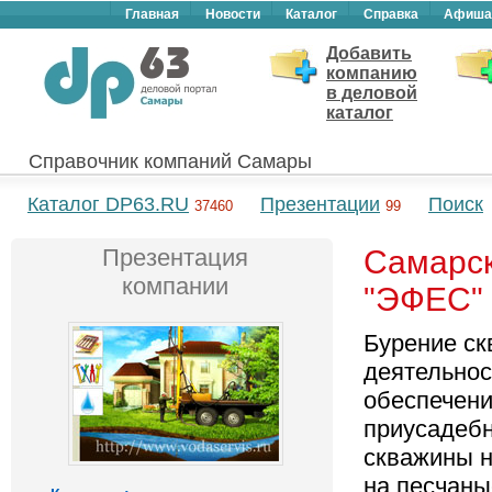
Главная
Новости
Каталог
Справка
Афиша
Добавить
компанию
в деловой
каталог
Справочник компаний Самары
Каталог DP63.RU
Презентации
Поиск
37460
99
Презентация
Самарск
компании
"ЭФЕС"
Бурение ск
деятельнос
обеспечен
приусадебн
скважины н
на песчаны