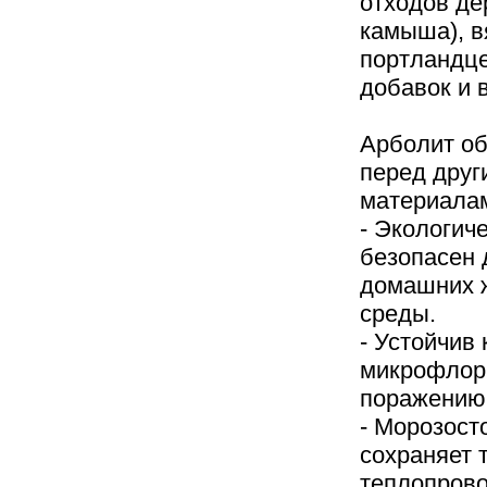
отходов де
камыша), 
портландце
добавок и 
Арболит о
перед друг
материала
- Экологич
безопасен 
домашних 
среды.
- Устойчив
микрофлоры
поражению 
- Морозост
сохраняет 
теплопрово