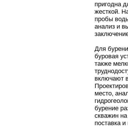
пригодна д
жесткой. Н
пробы воды
анализ и в
заключение
Для бурени
буровая ус
также мелк
труднодост
включают в
Проектиров
место, ана
гидрогеолог
бурение ра
скважин на
поставка и