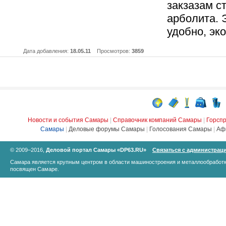
закзазам с
арболита. 
удобно, эк
Дата добавления:
18.05.11
Просмотров:
3859
Новости и события Самары
|
Справочник компаний Самары
|
Горсп
Самары
|
Деловые форумы Самары
|
Голосования Самары
|
Аф
© 2009–2016,
Деловой портал Самары «DP63.RU»
Связаться с администрац
Самара является крупным центром в области машиностроения и металлообработк
посвящен Самаре.