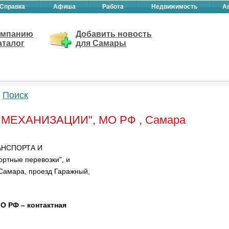
Справка
Афиша
Работа
Недвижимость
А
омпанию
Добавить новость
аталог
для Самары
Поиск
 МЕХАНИЗАЦИИ", МО РФ , Самара
РАНСПОРТА И
ртные перевозки", и
Самара, проезд Гаражный,
 РФ – контактная