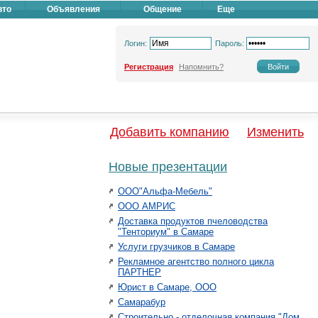
вто
Объявления
Общение
Еще
Логин:
Пароль:
Регистрация
Напомнить?
Добавить компанию
Изменить
Новые презентации
ООО"Альфа-Мебель"
ООО АМРИС
Доставка продуктов пчеловодства
"Тенториум" в Самаре
Услуги грузчиков в Самаре
Рекламное агентство полного цикла
ПАРТНЕР
Юрист в Самаре, ООО
Самарабур
Строительно - отделочная компания "Дом