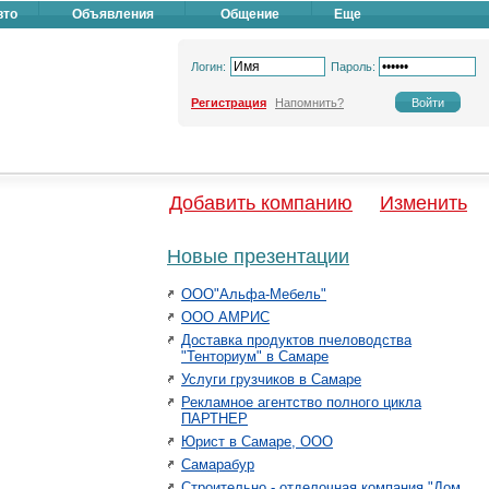
вто
Объявления
Общение
Еще
Логин:
Пароль:
Регистрация
Напомнить?
Добавить компанию
Изменить
Новые презентации
ООО"Альфа-Мебель"
ООО АМРИС
Доставка продуктов пчеловодства
"Тенториум" в Самаре
Услуги грузчиков в Самаре
Рекламное агентство полного цикла
ПАРТНЕР
Юрист в Самаре, ООО
Самарабур
Строительно - отделочная компания "Дом