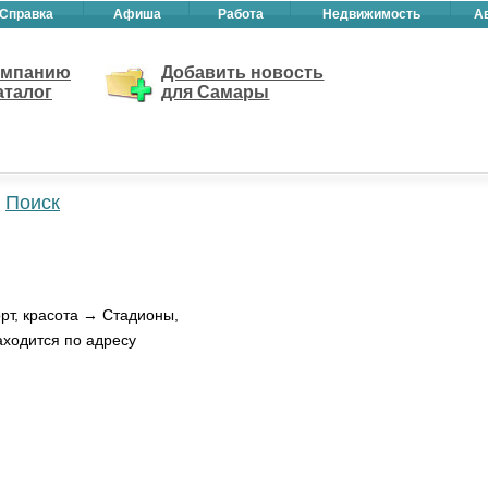
Справка
Афиша
Работа
Недвижимость
А
омпанию
Добавить новость
аталог
для Самары
Поиск
рт, красота → Стадионы,
аходится по адресу