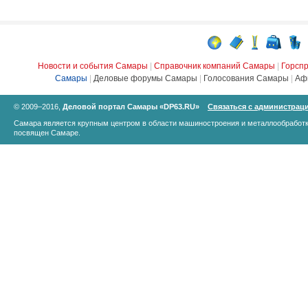
Новости и события Самары
|
Справочник компаний Самары
|
Горсп
Самары
|
Деловые форумы Самары
|
Голосования Самары
|
Аф
© 2009–2016,
Деловой портал Самары «DP63.RU»
Связаться с администрац
Самара является крупным центром в области машиностроения и металлообработк
посвящен Самаре.