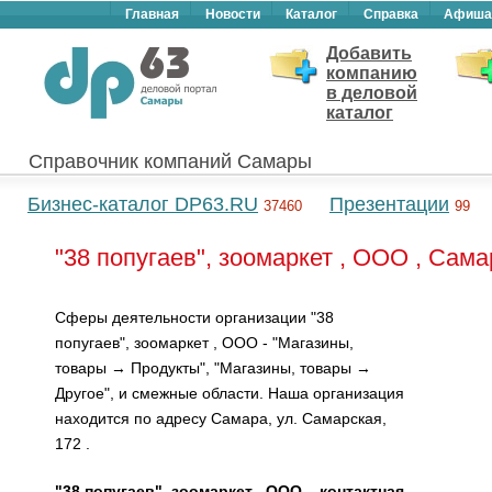
Главная
Новости
Каталог
Справка
Афиша
Добавить
компанию
в деловой
каталог
Справочник компаний Самары
Бизнес-каталог DP63.RU
Презентации
37460
99
"38 попугаев", зоомаркет , ООО , Сама
Сферы деятельности организации "38
попугаев", зоомаркет , ООО - "Магазины,
товары → Продукты", "Магазины, товары →
Другое", и смежные области. Наша организация
находится по адресу Самара, ул. Самарская,
172 .
"38 попугаев", зоомаркет , ООО – контактная