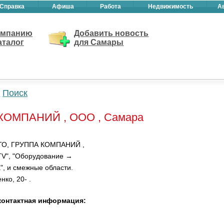
Справка
Афиша
Работа
Недвижимость
А
омпанию
Добавить новость
аталог
для Самары
Поиск
ОМПАНИЙ , ООО , Самара
ТО, ГРУППА КОМПАНИЙ ,
TV", "Оборудование →
", и смежные области.
ко, 20- .
онтактная информация: