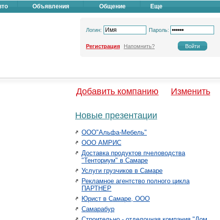
вто
Объявления
Общение
Еще
Логин:
Пароль:
Регистрация
Напомнить?
Добавить компанию
Изменить
Новые презентации
ООО"Альфа-Мебель"
ООО АМРИС
Доставка продуктов пчеловодства
"Тенториум" в Самаре
Услуги грузчиков в Самаре
Рекламное агентство полного цикла
ПАРТНЕР
Юрист в Самаре, ООО
Самарабур
Строительно - отделочная компания "Дом