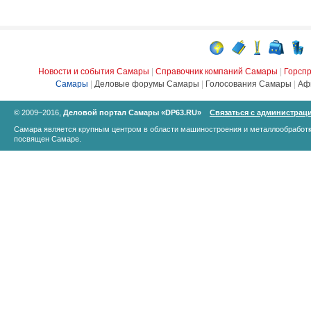
Новости и события Самары
|
Справочник компаний Самары
|
Горсп
Самары
|
Деловые форумы Самары
|
Голосования Самары
|
Аф
© 2009–2016,
Деловой портал Самары «DP63.RU»
Связаться с администрац
Самара является крупным центром в области машиностроения и металлообработк
посвящен Самаре.