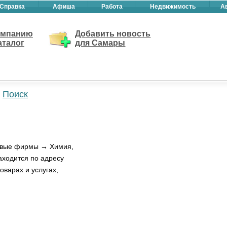
Справка
Афиша
Работа
Недвижимость
А
омпанию
Добавить новость
аталог
для Самары
Поиск
говые фирмы → Химия,
аходится по адресу
оварах и услугах,