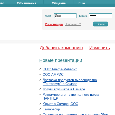
вто
Объявления
Общение
Еще
Логин:
Пароль:
Регистрация
Напомнить?
Добавить компанию
Изменить
Новые презентации
ООО"Альфа-Мебель"
ООО АМРИС
Доставка продуктов пчеловодства
"Тенториум" в Самаре
Услуги грузчиков в Самаре
Рекламное агентство полного цикла
ПАРТНЕР
Юрист в Самаре, ООО
Самарабур
Строительно - отделочная компания "Дом