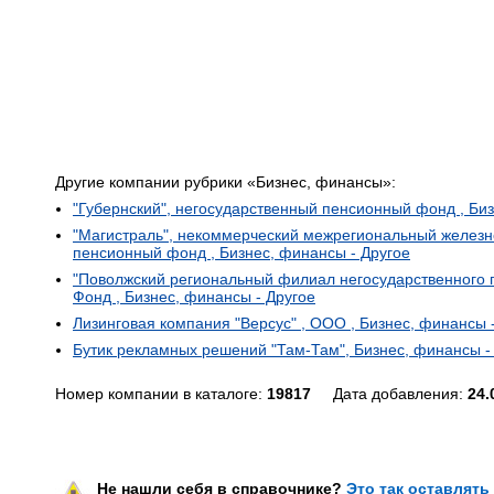
Другие компании рубрики «Бизнес, финансы»:
"Губернский", негосударственный пенсионный фонд , Биз
"Магистраль", некоммерческий межрегиональный желез
пенсионный фонд , Бизнес, финансы - Другое
"Поволжский региональный филиал негосударственного п
Фонд , Бизнес, финансы - Другое
Лизинговая компания "Версус" , ООО , Бизнес, финансы 
Бутик рекламных решений "Там-Там", Бизнес, финансы -
Номер компании в каталоге:
19817
Дата добавления:
24.
Не нашли себя в справочнике?
Это так оставлять