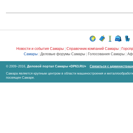
Новости и события Самары
|
Справочник компаний Самары
|
Горсп
Самары
|
Деловые форумы Самары
|
Голосования Самары
|
Аф
© 2009–2016,
Деловой портал Самары «DP63.RU»
Связаться с администрац
Самара является крупным центром в области машиностроения и металлообработк
посвящен Самаре.