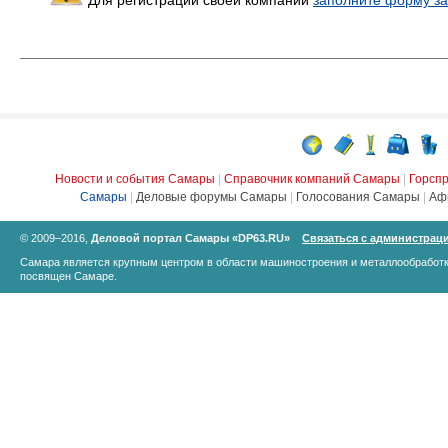
Для регистрации своей компании
заполните форму за
Новости и события Самары
|
Справочник компаний Самары
|
Горсп
Самары
|
Деловые форумы Самары
|
Голосования Самары
|
Аф
© 2009–2016,
Деловой портал Самары «DP63.RU»
Связаться с администрац
Самара является крупным центром в области машиностроения и металлообработк
посвящен Самаре.