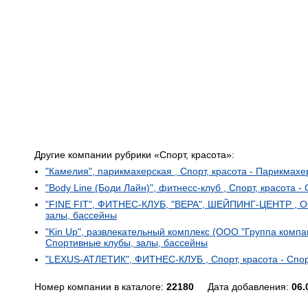
Другие компании рубрики «Спорт, красота»:
"Камелия", парикмахерская , Спорт, красота - Парикмахе
"Body Line (Боди Лайн)", фитнесс-клуб , Спорт, красота 
"FINE FIT", ФИТНЕС-КЛУБ, "ВЕРА", ШЕЙПИНГ-ЦЕНТР , ООО
залы, бассейны
"Kin Up", развлекательный комплекс (ООО "Группа компани
Спортивные клубы, залы, бассейны
"LEXUS-АТЛЕТИК", ФИТНЕС-КЛУБ , Спорт, красота - Спор
Номер компании в каталоге:
22180
Дата добавления:
06.