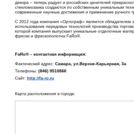
декора – теперь радует и российских ценителей прекрасно
стекломозаика создаются по собственным уникальным тех
современные научные достижения и применение ручного т
С 2012 года компания «Ортограф» является обладателем э
использование передовых технологий производства торгов
которой компания выпускает уникальные отделочные матер
фрески и фрескополотна FaRo®.
FaRo® – контактная информация:
Фактический адрес:
Самара, ул.Верхне-Карьерная, 3а
Телефоны:
(846) 9510866
Сайт:
http://fa-ro.ru
Карта расположения в городе: