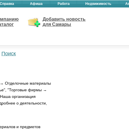
Справка
Афиша
Работа
Недвижимость
А
омпанию
Добавить новость
аталог
для Самары
Поиск
о → Отделочные материалы
рье", "Торговые фирмы →
. Наша организация
дробнее о деятельности,
териалов и предметов