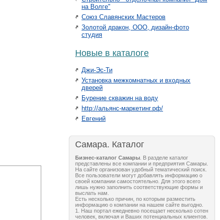
на Волге"
Союз Славянских Мастеров
Золотой дракон, ООО, дизайн-фото
студия
Новые в каталоге
Джи-Эс-Ти
Установка межкомнатных и входных
дверей
Бурение скважин на воду
http://альянс-маркетинг.рф/
Евгений
Самара. Каталог
Бизнес-каталог Самары
. В разделе каталог
представлены все компании и предприятия Самары.
На сайте организован удобный тематический поиск.
Все пользователи могут добавлять информацию о
своей компании самостоятельно. Для этого всего
лишь нужно заполнить соответствующие формы и
выслать нам.
Есть несколько причин, по которым разместить
информацию о компании на нашем сайте выгодно.
1. Наш портал ежедневно посещает несколько сотен
человек, включая и Ваших потенциальных клиентов.