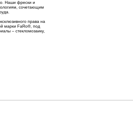
го. Наши фрески и
нологиям, сочетающим
руда.
ксклюзивного права на
ой марки FaRo®, под
иалы – стекломозаику,