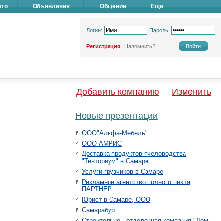
вто
Объявления
Общение
Еще
Логин:
Пароль:
Регистрация
Напомнить?
Добавить компанию
Изменить
Новые презентации
ООО"Альфа-Мебель"
ООО АМРИС
Доставка продуктов пчеловодства
"Тенториум" в Самаре
Услуги грузчиков в Самаре
Рекламное агентство полного цикла
ПАРТНЕР
Юрист в Самаре, ООО
Самарабур
Строительно - отделочная компания "Дом