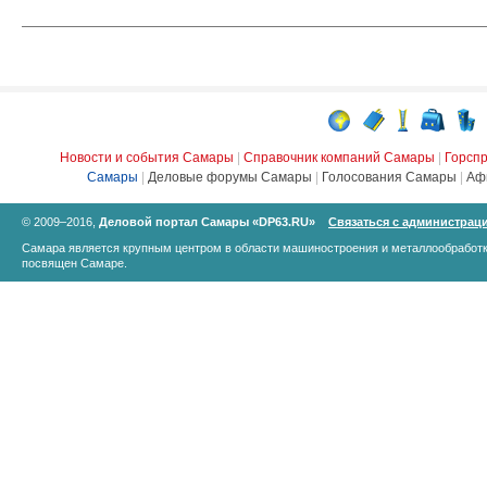
Новости и события Самары
|
Справочник компаний Самары
|
Горсп
Самары
|
Деловые форумы Самары
|
Голосования Самары
|
Аф
© 2009–2016,
Деловой портал Самары «DP63.RU»
Связаться с администрац
Самара является крупным центром в области машиностроения и металлообработк
посвящен Самаре.