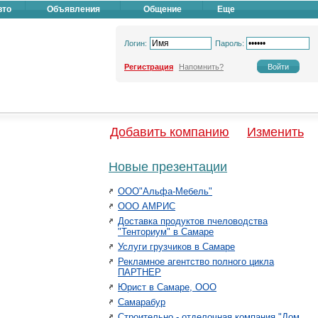
вто
Объявления
Общение
Еще
Логин:
Пароль:
Регистрация
Напомнить?
Добавить компанию
Изменить
Новые презентации
ООО"Альфа-Мебель"
ООО АМРИС
Доставка продуктов пчеловодства
"Тенториум" в Самаре
Услуги грузчиков в Самаре
Рекламное агентство полного цикла
ПАРТНЕР
Юрист в Самаре, ООО
Самарабур
Строительно - отделочная компания "Дом