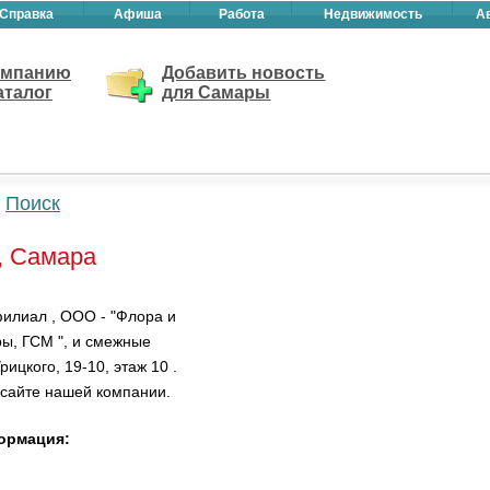
Справка
Афиша
Работа
Недвижимость
А
омпанию
Добавить новость
аталог
для Самары
Поиск
, Самара
илиал , ООО - "Флора и
ы, ГСМ ", и смежные
ицкого, 19-10, этаж 10 .
 сайте нашей компании.
формация: