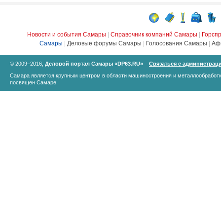
Новости и события Самары
|
Справочник компаний Самары
|
Горсп
Самары
|
Деловые форумы Самары
|
Голосования Самары
|
Аф
© 2009–2016,
Деловой портал Самары «DP63.RU»
Связаться с администрац
Самара является крупным центром в области машиностроения и металлообработк
посвящен Самаре.