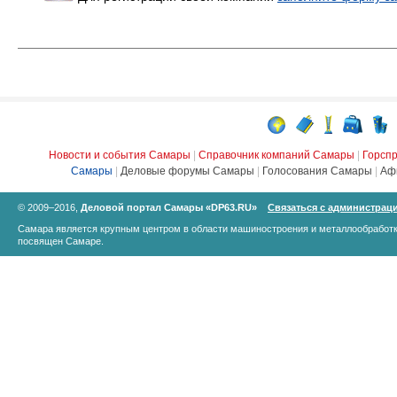
Новости и события Самары
|
Справочник компаний Самары
|
Горсп
Самары
|
Деловые форумы Самары
|
Голосования Самары
|
Аф
© 2009–2016,
Деловой портал Самары «DP63.RU»
Связаться с администрац
Самара является крупным центром в области машиностроения и металлообработк
посвящен Самаре.