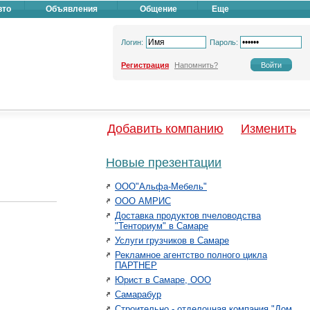
вто
Объявления
Общение
Еще
Логин:
Пароль:
Регистрация
Напомнить?
Добавить компанию
Изменить
Новые презентации
ООО"Альфа-Мебель"
ООО АМРИС
Доставка продуктов пчеловодства
"Тенториум" в Самаре
Услуги грузчиков в Самаре
Рекламное агентство полного цикла
ПАРТНЕР
Юрист в Самаре, ООО
Самарабур
Строительно - отделочная компания "Дом