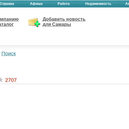
Справка
Афиша
Работа
Недвижимость
А
омпанию
Добавить новость
аталог
для Самары
Поиск
й:
2707