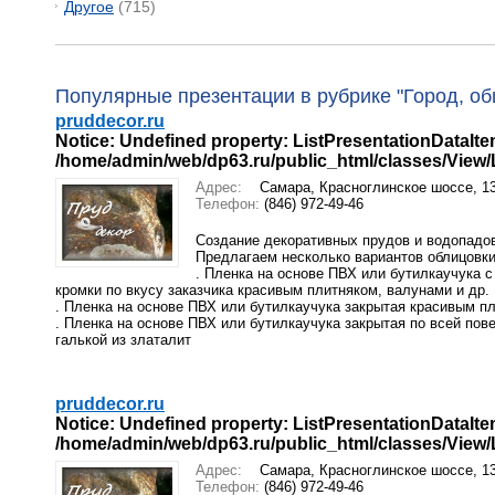
Другое
(715)
Популярные презентации в рубрике "Город, об
pruddecor.ru
Notice
: Undefined property: ListPresentationDataIte
/home/admin/web/dp63.ru/public_html/classes/View/Li
Адрес:
Самара, Красноглинское шоссе, 1
Телефон:
(846) 972-49-46
Создание декоративных прудов и водопадо
Предлагаем несколько вариантов облицовк
. Пленка на основе ПВХ или бутилкаучука 
кромки по вкусу заказчика красивым плитняком, валунами и др.
. Пленка на основе ПВХ или бутилкаучука закрытая красивым пли
. Пленка на основе ПВХ или бутилкаучука закрытая по всей по
галькой из златалит
pruddecor.ru
Notice
: Undefined property: ListPresentationDataIte
/home/admin/web/dp63.ru/public_html/classes/View/Li
Адрес:
Самара, Красноглинское шоссе, 1
Телефон:
(846) 972-49-46