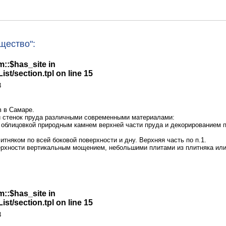
щество":
m::$has_site in
st/section.tpl
on line
15
3
в в Самаре.
и стенок пруда различными современными материалами:
с облицовкой природным камнем верхней части пруда и декорированием п
тняком по всей боковой поверхности и дну. Верхняя часть по п.1.
верхности вертикальным мощением, небольшими плитами из плитняка или
m::$has_site in
st/section.tpl
on line
15
3