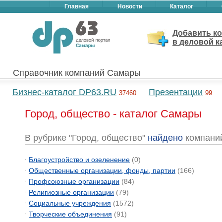
Главная
Новости
Каталог
Добавить к
в деловой к
Справочник компаний Самары
Бизнес-каталог DP63.RU
Презентации
37460
99
Город, общество - каталог Самары
В рубрике "Город, общество"
найдено
компани
Благоустройство и озеленение
(0)
Общественные организации, фонды, партии
(166)
Профсоюзные организации
(84)
Религиозные организации
(79)
Социальные учреждения
(1572)
Творческие объединения
(91)