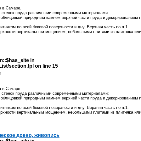
в в Самаре.
и стенок пруда различными современными материалами:
с облицовкой природным камнем верхней части пруда и декорированием п
тняком по всей боковой поверхности и дну. Верхняя часть по п.1.
верхности вертикальным мощением, небольшими плитами из плитняка или
m::$has_site in
st/section.tpl
on line
15
3
в в Самаре.
и стенок пруда различными современными материалами:
с облицовкой природным камнем верхней части пруда и декорированием п
тняком по всей боковой поверхности и дну. Верхняя часть по п.1.
верхности вертикальным мощением, небольшими плитами из плитняка или
ческое древо, живопись
m::$has_site in