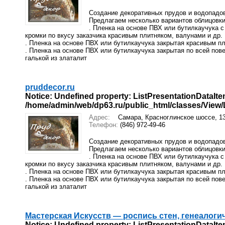
Создание декоративных прудов и водопадо
Предлагаем несколько вариантов облицовк
. Пленка на основе ПВХ или бутилкаучука 
кромки по вкусу заказчика красивым плитняком, валунами и др.
. Пленка на основе ПВХ или бутилкаучука закрытая красивым пли
. Пленка на основе ПВХ или бутилкаучука закрытая по всей по
галькой из златалит
pruddecor.ru
Notice
: Undefined property: ListPresentationDataIte
/home/admin/web/dp63.ru/public_html/classes/View/Li
Адрес:
Самара, Красноглинское шоссе, 1
Телефон:
(846) 972-49-46
Создание декоративных прудов и водопадо
Предлагаем несколько вариантов облицовк
. Пленка на основе ПВХ или бутилкаучука 
кромки по вкусу заказчика красивым плитняком, валунами и др.
. Пленка на основе ПВХ или бутилкаучука закрытая красивым пли
. Пленка на основе ПВХ или бутилкаучука закрытая по всей по
галькой из златалит
Мастерская Искусств — роспись стен, генеалоги
Notice
: Undefined property: ListPresentationDataIte