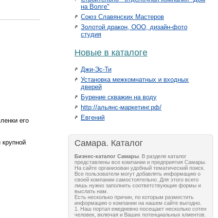
на Волге"
Союз Славянских Мастеров
Золотой дракон, ООО, дизайн-фото
студия
Новые в каталоге
Джи-Эс-Ти
Установка межкомнатных и входных
дверей
Бурение скважин на воду
http://альянс-маркетинг.рф/
Евгений
ленки его
Самара. Каталог
 крупной
Бизнес-каталог Самары
. В разделе каталог
представлены все компании и предприятия Самары.
На сайте организован удобный тематический поиск.
Все пользователи могут добавлять информацию о
своей компании самостоятельно. Для этого всего
лишь нужно заполнить соответствующие формы и
выслать нам.
Есть несколько причин, по которым разместить
информацию о компании на нашем сайте выгодно.
1. Наш портал ежедневно посещает несколько сотен
человек, включая и Ваших потенциальных клиентов.