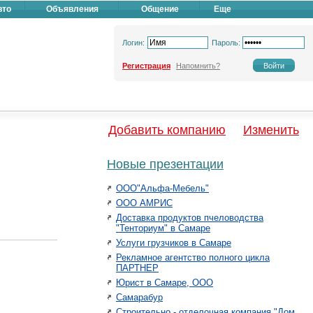
вто
Объявления
Общение
Еще
Логин:
Пароль:
Регистрация
Напомнить?
Добавить компанию
Изменить
Новые презентации
ООО"Альфа-Мебель"
ООО АМРИС
Доставка продуктов пчеловодства
"Тенториум" в Самаре
Услуги грузчиков в Самаре
Рекламное агентство полного цикла
ПАРТНЕР
Юрист в Самаре, ООО
Самарабур
Строительно - отделочная компания "Дом