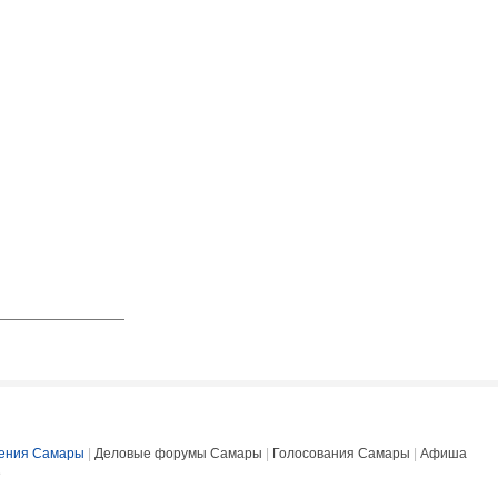
ения Самары
|
Деловые форумы Самары
|
Голосования Самары
|
Афиша
е