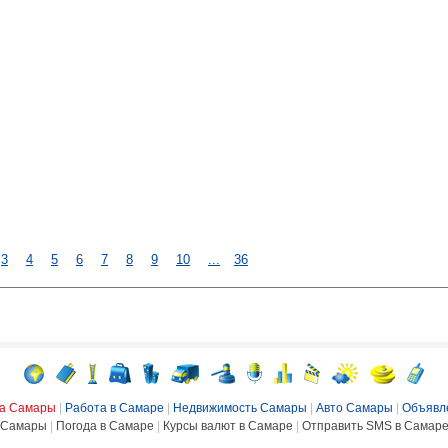
3
4
5
6
7
8
9
10
...
36
ка Самары
|
Работа в Самаре
|
Недвижимость Самары
|
Авто Самары
|
Объявл
Самары
|
Погода в Самаре
|
Курсы валют в Самаре
|
Отправить SMS в Самар