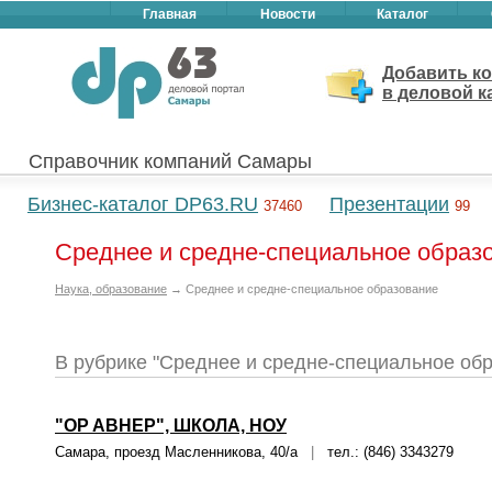
Главная
Новости
Каталог
Добавить к
в деловой к
Справочник компаний Самары
Бизнес-каталог DP63.RU
Презентации
37460
99
Среднее и средне-специальное образо
Наука, образование
→ Среднее и средне-специальное образование
В рубрике "Среднее и средне-специальное об
"OP ABHEP", ШКОЛА, НОУ
Самара, проезд Масленникова, 40/а
|
тел.: (846) 3343279