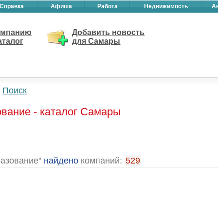
Справка
Афиша
Работа
Недвижимость
А
омпанию
Добавить новость
аталог
для Самары
Поиск
вание - каталог Самары
разование"
найдено
компаний:
529