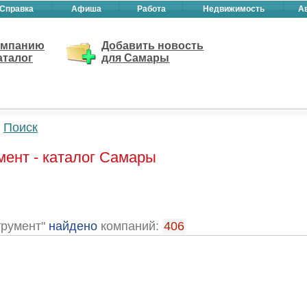
Справка
Афиша
Работа
Недвижимость
А
омпанию
Добавить новость
аталог
для Самары
Поиск
ент - каталог Самары
трумент"
найдено
компаний:
406