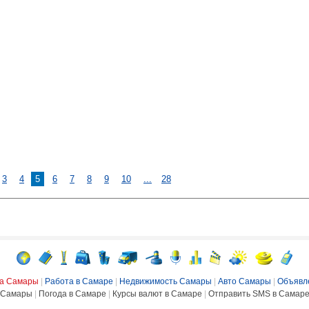
3
4
5
6
7
8
9
10
...
28
ка Самары
|
Работа в Самаре
|
Недвижимость Самары
|
Авто Самары
|
Объявл
Самары
|
Погода в Самаре
|
Курсы валют в Самаре
|
Отправить SMS в Самар