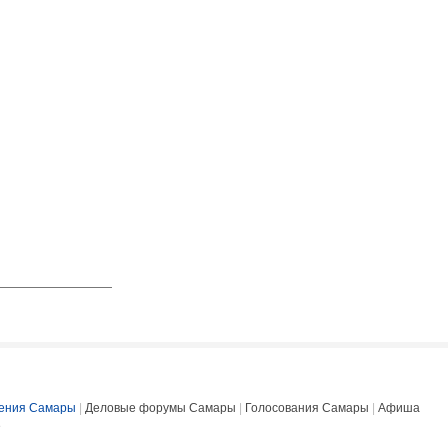
ения Самары
|
Деловые форумы Самары
|
Голосования Самары
|
Афиша
е