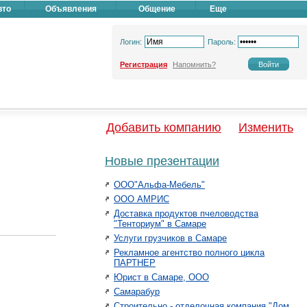
вто
Объявления
Общение
Еще
Логин:
Пароль:
Регистрация
Напомнить?
Добавить компанию
Изменить
Новые презентации
ООО"Альфа-Мебель"
ООО АМРИС
Доставка продуктов пчеловодства
"Тенториум" в Самаре
Услуги грузчиков в Самаре
Рекламное агентство полного цикла
ПАРТНЕР
Юрист в Самаре, ООО
Самарабур
Строительно - отделочная компания "Дом