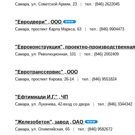
Самара, ул. Советской Армии, 23
|
тел.: (846) 2622045
"Евродвери" , ООО
Самара, проспект Карла Маркса, 63
|
тел.: (846) 9904473
"Евроконструкция", проектно-производственная
Самара, ул. Революционная, 101
|
тел.: (846) 2002409
"Евротранссервис" , ООО
Самара, проспект Кирова, 26-14
|
тел.: (846) 9551824
"Ефтимиади И.Г." , ЧП
Самара, ул. Лукачева, 42-вход со двора
|
тел.: (846) 3344342
"Железобетон", завод , ОАО
Самара, ул. Олимпийская, 65
|
тел.: (846) 9582672