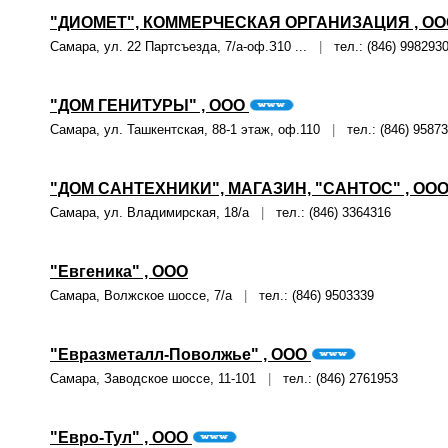
"ДИОМЕТ", КОММЕРЧЕСКАЯ ОРГАНИЗАЦИЯ , ОО
Самара, ул. 22 Партсъезда, 7/а-оф.З10 ...
|
тел.: (846) 998293
"ДОМ ГЕНИТУРЫ" , ООО
Самара, ул. Ташкентская, 88-1 этаж, оф.110
|
тел.: (846) 9587
"ДОМ САНТЕХНИКИ", МАГАЗИН, "САНТОС" , ОО
Самара, ул. Владимирская, 18/а
|
тел.: (846) 3364316
"Евгеника" , ООО
Самара, Волжское шоссе, 7/а
|
тел.: (846) 9503339
"Евразметалл-Поволжье" , ООО
Самара, Заводское шоссе, 11-101
|
тел.: (846) 2761953
"Евро-Тул" , ООО