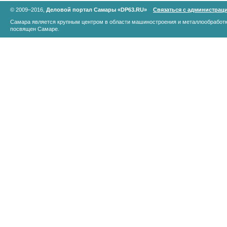
© 2009–2016,
Деловой портал Самары «DP63.RU»
Связаться с администрац
Самара является крупным центром в области машиностроения и металлообработк
посвящен Самаре.