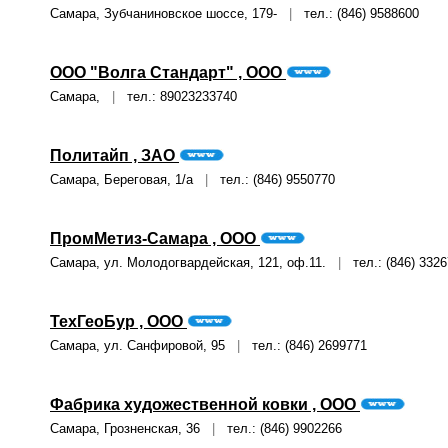
Самара, Зубчаниновское шоссе, 179-
|
тел.: (846) 9588600
ООО "Волга Стандарт" , ООО
Самара,
|
тел.: 89023233740
Политайп , ЗАО
Самара, Береговая, 1/а
|
тел.: (846) 9550770
ПромМетиз-Самара , ООО
Самара, ул. Молодогвардейская, 121, оф.11.
|
тел.: (846) 3326
ТехГеоБур , ООО
Самара, ул. Санфировой, 95
|
тел.: (846) 2699771
Фабрика художественной ковки , ООО
Самара, Грозненская, 36
|
тел.: (846) 9902266