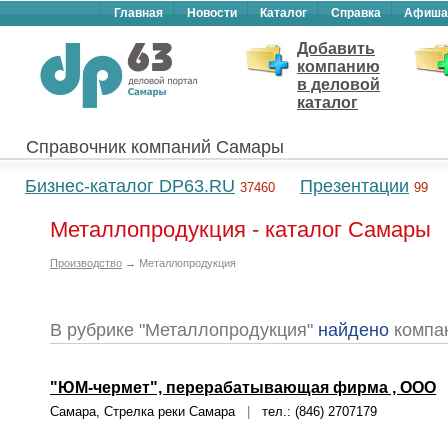
Главная
Новости
Каталог
Справка
Афиша
Добавить
компанию
в деловой
каталог
Справочник компаний Самары
Бизнес-каталог DP63.RU
Презентации
37460
99
Металлопродукция - каталог Самары
Производство
→ Металлопродукция
В рубрике "Металлопродукция"
найдено
компа
"ЮМ-чермет", перерабатывающая фирма , ООО
Самара, Стрелка реки Самара
|
тел.: (846) 2707179