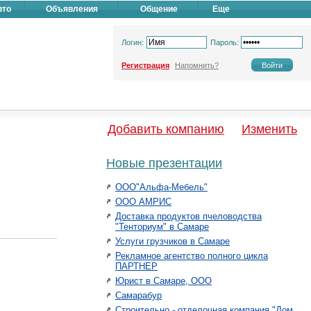
вто
Объявления
Общение
Еще
Логин:
Пароль:
Регистрация
Напомнить?
Добавить компанию
Изменить
Новые презентации
ООО"Альфа-Мебель"
ООО АМРИС
Доставка продуктов пчеловодства
"Тенториум" в Самаре
Услуги грузчиков в Самаре
Рекламное агентство полного цикла
ПАРТНЕР
Юрист в Самаре, ООО
Самарабур
Строительно - отделочная компания "Дом