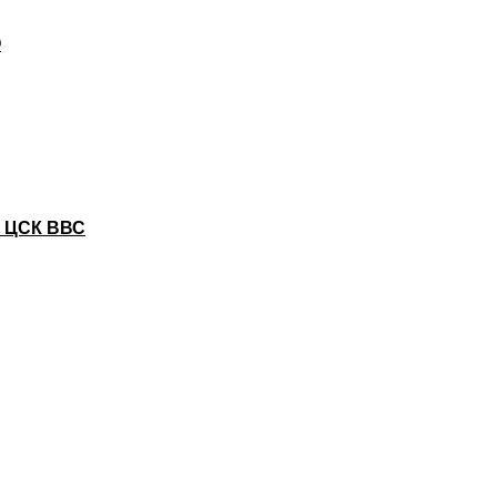
О
с ЦСК ВВС