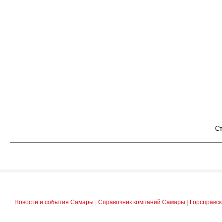
С
Новости и события Самары
|
Справочник компаний Самары
|
Горсправс