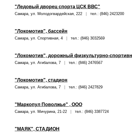
"Ледовый дворец спорта ЦСК ВВС"
Самара, ул. Молодогвардейская, 222
|
тел.: (846) 2423200
"Локомотив", бассейн
Самара, ул. Спортивная, 4
|
тел.: (846) 3032569
"Локомотив", дорожный физкультурно-спортивн
Самара, ул. Агибалова, 7
|
тел.: (846) 2476567
"Локомотив", стадион
Самара, ул. Агибалова, 7
|
тел.: (846) 2427829
"Маркопул Поволжье" , ООО
Самара, ул. Мичурина, 21-22
|
тел.: (846) 3387724
"МАЯК", СТАДИОН