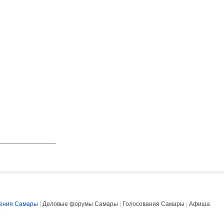
ения Самары
|
Деловые форумы Самары
|
Голосования Самары
|
Афиша
е