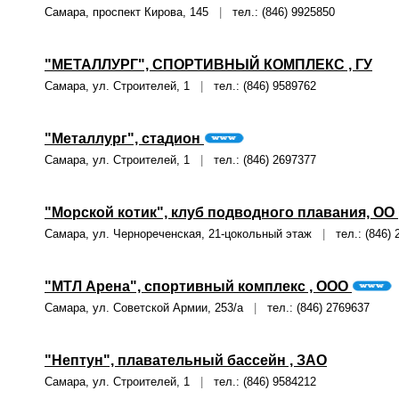
Самара, проспект Кирова, 145
|
тел.: (846) 9925850
"МЕТАЛЛУРГ", СПОРТИВНЫЙ КОМПЛЕКС , ГУ
Самара, ул. Строителей, 1
|
тел.: (846) 9589762
"Металлург", стадион
Самара, ул. Строителей, 1
|
тел.: (846) 2697377
"Морской котик", клуб подводного плавания, ОО
Самара, ул. Чернореченская, 21-цокольный этаж
|
тел.: (846) 
"МТЛ Арена", спортивный комплекс , ООО
Самара, ул. Советской Армии, 253/а
|
тел.: (846) 2769637
"Нептун", плавательный бассейн , ЗАО
Самара, ул. Строителей, 1
|
тел.: (846) 9584212