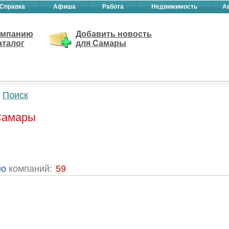
Справка
Афиша
Работа
Недвижимость
А
омпанию
Добавить новость
аталог
для Самары
Поиск
 Самары
но
компаний:
59