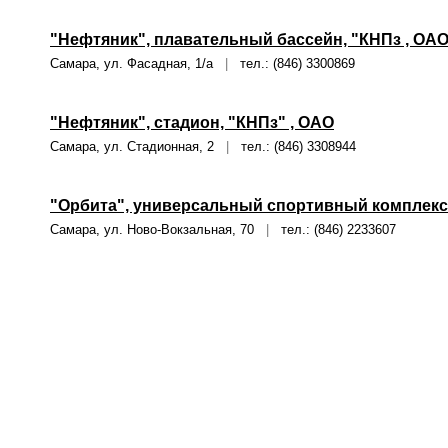
"Нефтяник", плавательный бассейн, "КНПз , ОА
Самара, ул. Фасадная, 1/а
|
тел.: (846) 3300869
"Нефтяник", стадион, "КНПз" , ОАО
Самара, ул. Стадионная, 2
|
тел.: (846) 3308944
"Орбита", универсальный спортивный комплек
Самара, ул. Ново-Вокзальная, 70
|
тел.: (846) 2233607