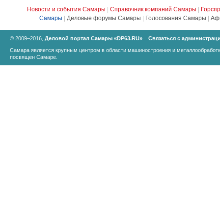
Новости и события Самары
|
Справочник компаний Самары
|
Горсп
Самары
|
Деловые форумы Самары
|
Голосования Самары
|
Аф
© 2009–2016,
Деловой портал Самары «DP63.RU»
Связаться с администрац
Самара является крупным центром в области машиностроения и металлообработк
посвящен Самаре.