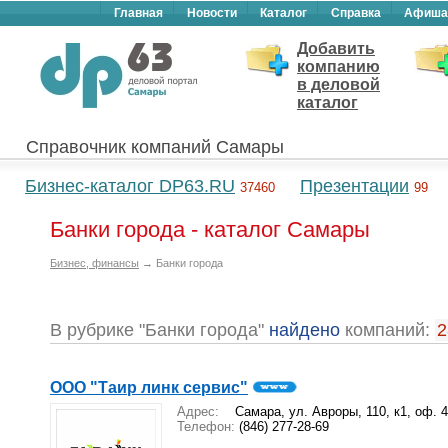
Главная
Новости
Каталог
Справка
Афиша
Добавить
компанию
в деловой
каталог
Справочник компаний Самары
Бизнес-каталог DP63.RU
Презентации
37460
99
Банки города - каталог Самары
Бизнес, финансы
→ Банки города
В рубрике "Банки города"
найдено
компаний:
2
ООО "Таир линк сервис"
Адрес:
Самара, ул. Авроры, 110, к1, оф. 
Телефон:
(846) 277-28-69