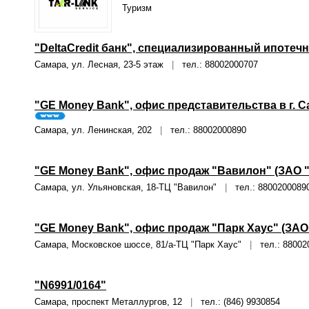
Туризм
"DeltaCredit банк", специализированный ипоте
Самара, ул. Лесная, 23-5 этаж
|
тел.: 88002000707
"GE Money Bank", офис представительства в г. 
Самара, ул. Ленинская, 202
|
тел.: 88002000890
"GE Money Bank", офис продаж "Вавилон" (ЗАО 
Самара, ул. Ульяновская, 18-ТЦ "Вавилон"
|
тел.: 8800200089
"GE Money Bank", офис продаж "Парк Хаус" (ЗА
Самара, Московское шоссе, 81/а-ТЦ "Парк Хаус"
|
тел.: 88002
"N6991/0164"
Самара, проспект Металлургов, 12
|
тел.: (846) 9930854