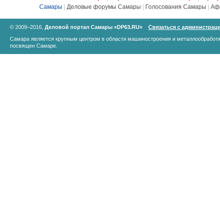
Самары
|
Деловые форумы Самары
|
Голосования Самары
|
Аф
© 2009–2016,
Деловой портал Самары «DP63.RU»
Связаться с администрац
Самара является крупным центром в области машиностроения и металлообработк
посвящен Самаре.