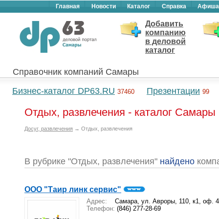
Главная
Новости
Каталог
Справка
Афиша
Добавить
компанию
в деловой
каталог
Справочник компаний Самары
Бизнес-каталог DP63.RU
Презентации
37460
99
Отдых, развлечения - каталог Самары
Досуг, развлечения
→ Отдых, развлечения
В рубрике "Отдых, развлечения"
найдено
комп
ООО "Таир линк сервис"
Адрес:
Самара, ул. Авроры, 110, к1, оф. 
Телефон:
(846) 277-28-69