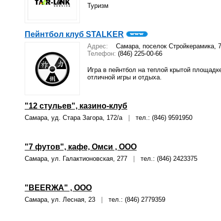
Туризм
Пейнтбол клуб STALKER
Адрес:
Самара, поселок Стройкерамика, 7
Телефон:
(846) 225-00-66
Игра в пейнтбол на теплой крытой площадк
отличной игры и отдыха.
"12 стульев", казино-клуб
Самара, уд. Стара Загора, 172/а
|
тел.: (846) 9591950
"7 футов", кафе, Омси , ООО
Самара, ул. Галактионовская, 277
|
тел.: (846) 2423375
"BEERЖА" , ООО
Самара, ул. Лесная, 23
|
тел.: (846) 2779359