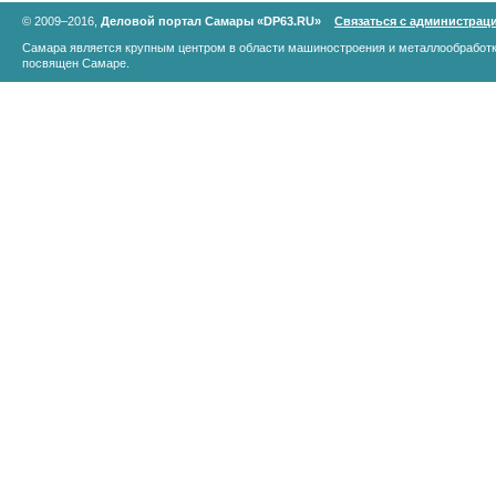
© 2009–2016,
Деловой портал Самары «DP63.RU»
Связаться с администрац
Самара является крупным центром в области машиностроения и металлообработк
посвящен Самаре.