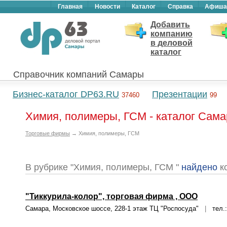
Главная
Новости
Каталог
Справка
Афиша
Добавить
компанию
в деловой
каталог
Справочник компаний Самары
Бизнес-каталог DP63.RU
Презентации
37460
99
Химия, полимеры, ГСМ - каталог Сам
Торговые фирмы
→ Химия, полимеры, ГСМ
В рубрике "Химия, полимеры, ГСМ "
найдено
к
"Тиккурила-колор", торговая фирма , ООО
Самара, Московское шоссе, 228-1 этаж ТЦ "Роспосуда"
|
тел.: