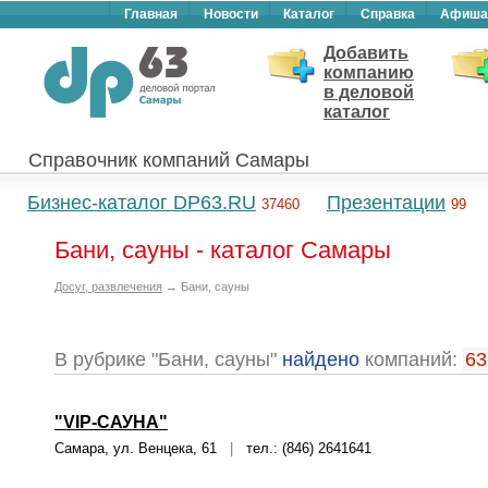
Главная
Новости
Каталог
Справка
Афиша
Добавить
компанию
в деловой
каталог
Справочник компаний Самары
Бизнес-каталог DP63.RU
Презентации
37460
99
Бани, сауны - каталог Самары
Досуг, развлечения
→ Бани, сауны
В рубрике "Бани, сауны"
найдено
компаний:
63
"VIP-САУНА"
Самара, ул. Венцека, 61
|
тел.: (846) 2641641