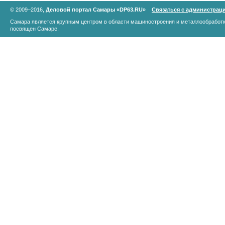
© 2009–2016,
Деловой портал Самары «DP63.RU»
Связаться с администрац
Самара является крупным центром в области машиностроения и металлообработк
посвящен Самаре.