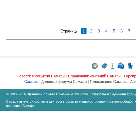
Страницы:
1
2
3
4
5
6
7
Новости и события Самары
|
Справочник компаний Самары
|
Горсп
Самары
|
Деловые форумы Самары
|
Голосования Самары
|
Аф
© 2009–2016,
Деловой портал Самары «DP63.RU»
Связаться с администрац
Самара является крупным центром в области машиностроения и металлообработк
посвящен Самаре.