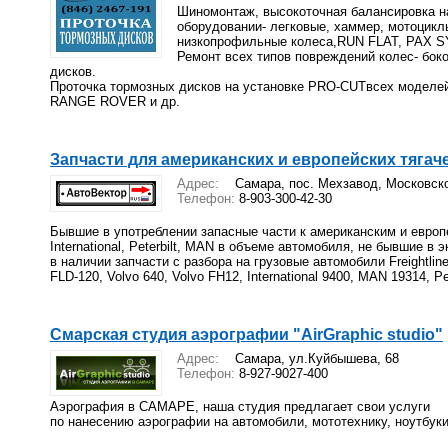
Шиномонтаж, высокоточная балансировка 
оборудовании- легковые, хаммер, мотоци
низкопрофильные колеса,RUN FLAT, PAX 
Ремонт всех типов повреждений колес- боко
дисков.
Проточка тормозных дисков на установке PRO-CUTвсех моделе
RANGE ROVER и др.
Запчасти для американских и европейских тягаче
Адрес:
Самара, пос. Мехзавод, Московско
Телефон:
8-903-300-42-30
Бывшие в употреблении запасные части к американским и европейс
International, Peterbilt, MAN в объеме автомобиля, не бывшие в 
в наличии запчасти с разбора на грузовые автомобили Freightliner 
FLD-120, Volvo 640, Volvo FH12, International 9400, MAN 19314, Pet
Смарская студия аэрографии "AirGraphic studio"
Адрес:
Самара, ул.Куйбышева, 68
Телефон:
8-927-9027-400
Аэрография в САМАРЕ, наша студия предлагает свои услуги
по нанесению аэрографии на автомобили, мототехнику, ноутбук