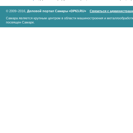
© 2009–2016,
Деловой портал Самары «DP63.RU»
Связаться с администрац
Самара является крупным центром в области машиностроения и металлообработк
посвящен Самаре.