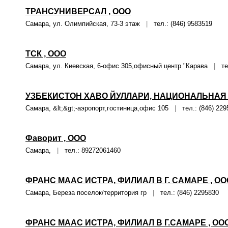
ТРАНСУНИВЕРСАЛ , ООО
Самара, ул. Олимпийская, 73-3 этаж
|
тел.: (846) 9583519
ТСК , ООО
Самара, ул. Киевская, 6-офис 305,офисный центр "Карава
|
тел
УЗБЕКИСТОН ХАВО ЙУЛЛАРИ, НАЦИОНАЛЬНА
Самара, &lt;&gt;-аэропорт,гостиница,офис 105
|
тел.: (846) 229
Фаворит , ООО
Самара,
|
тел.: 89272061460
ФРАНС МААС ИСТРА, ФИЛИАЛ В Г. САМАРЕ , ОО
Самара, Береза поселок/территория гр
|
тел.: (846) 2295830
ФРАНС МААС ИСТРА, ФИЛИАЛ В Г.САМАРЕ , ОО