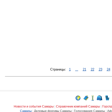
Страницы:
1
...
21
22
23
24
Новости и события Самары
|
Справочник компаний Самары
|
Горсп
Самары
|
Деловые форумы Самары
|
Голосования Самары
|
Аф