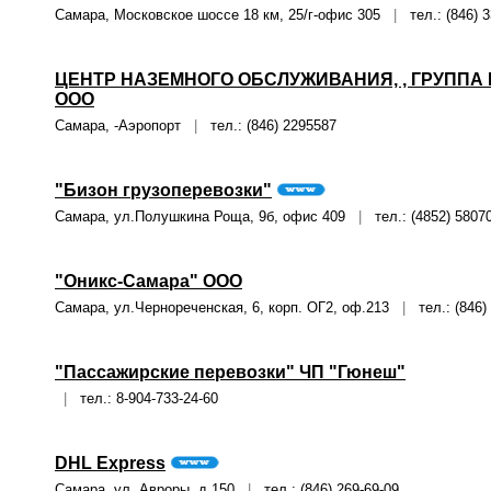
Самара, Московское шоссе 18 км, 25/г-офис 305
|
тел.: (846) 
ЦЕНТР НАЗЕМНОГО ОБСЛУЖИВАНИЯ, , ГРУППА
ООО
Самара, -Аэропорт
|
тел.: (846) 2295587
"Бизон грузоперевозки"
Самара, ул.Полушкина Роща, 9б, офис 409
|
тел.: (4852) 5807
"Оникс-Самара" ООО
Самара, ул.Чернореченская, 6, корп. ОГ2, оф.213
|
тел.: (846) 
"Пассажирские перевозки" ЧП "Гюнеш"
|
тел.: 8-904-733-24-60
DHL Express
Самара, ул. Авроры, д.150
|
тел.: (846) 269-69-09