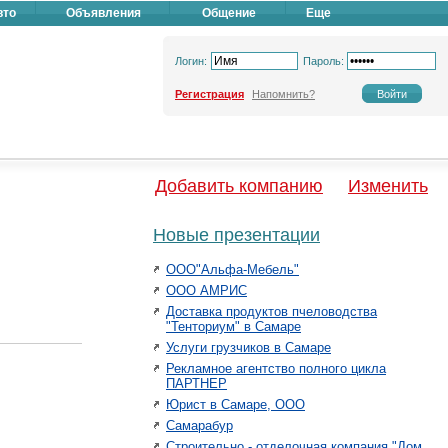
вто
Объявления
Общение
Еще
Логин:
Пароль:
Регистрация
Напомнить?
Добавить компанию
Изменить
Новые презентации
ООО"Альфа-Мебель"
ООО АМРИС
Доставка продуктов пчеловодства
"Тенториум" в Самаре
Услуги грузчиков в Самаре
Рекламное агентство полного цикла
ПАРТНЕР
Юрист в Самаре, ООО
Самарабур
Строительно - отделочная компания "Дом