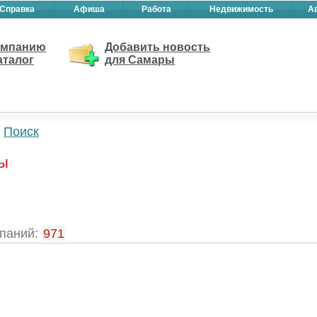
Справка
Афиша
Работа
Недвижимость
А
омпанию
Добавить новость
аталог
для Самары
Поиск
ры
паний:
971