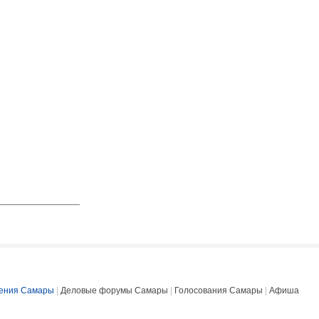
ения Самары
|
Деловые форумы Самары
|
Голосования Самары
|
Афиша
е