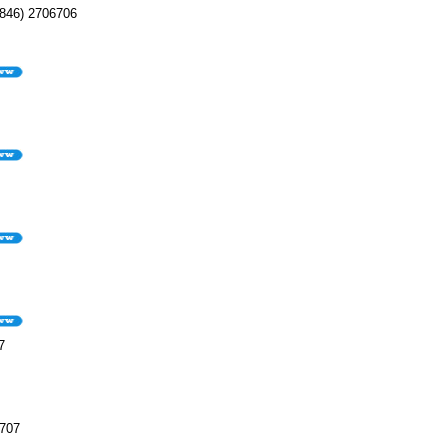
846) 2706706
7
707