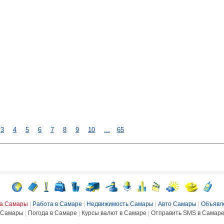
3
4
5
6
7
8
9
10
...
65
ка Самары
|
Работа в Самаре
|
Недвижимость Самары
|
Авто Самары
|
Объявл
Самары
|
Погода в Самаре
|
Курсы валют в Самаре
|
Отправить SMS в Самар