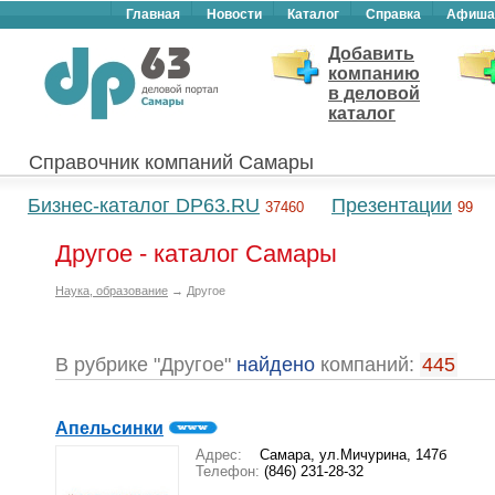
Главная
Новости
Каталог
Справка
Афиша
Добавить
компанию
в деловой
каталог
Справочник компаний Самары
Бизнес-каталог DP63.RU
Презентации
37460
99
Другое - каталог Самары
Наука, образование
→ Другое
В рубрике "Другое"
найдено
компаний:
445
Апельсинки
Адрес:
Самара, ул.Мичурина, 147б
Телефон:
(846) 231-28-32