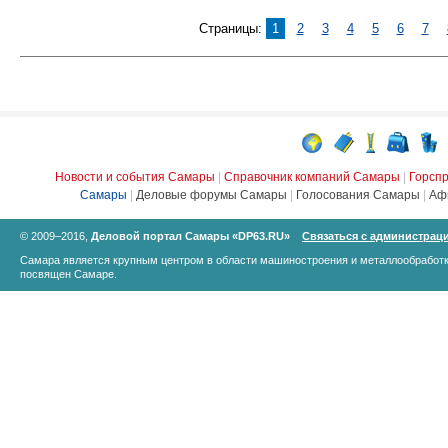
Страницы:
1
2
3
4
5
6
7
Новости и события Самары
|
Справочник компаний Самары
|
Горсп
Самары
|
Деловые форумы Самары
|
Голосования Самары
|
Аф
© 2009–2016,
Деловой портал Самары «DP63.RU»
Связаться с администрац
Самара является крупным центром в области машиностроения и металлообработк
посвящен Самаре.