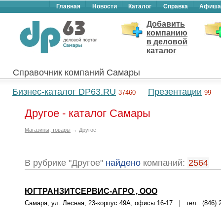
Главная
Новости
Каталог
Справка
Афиша
Добавить
компанию
в деловой
каталог
Справочник компаний Самары
Бизнес-каталог DP63.RU
Презентации
37460
99
Другое - каталог Самары
Магазины, товары
→ Другое
В рубрике "Другое"
найдено
компаний:
2564
ЮГТРАНЗИТСЕРВИС-АГРО , ООО
Самара, ул. Лесная, 23-корпус 49А, офисы 16-17
|
тел.: (846) 