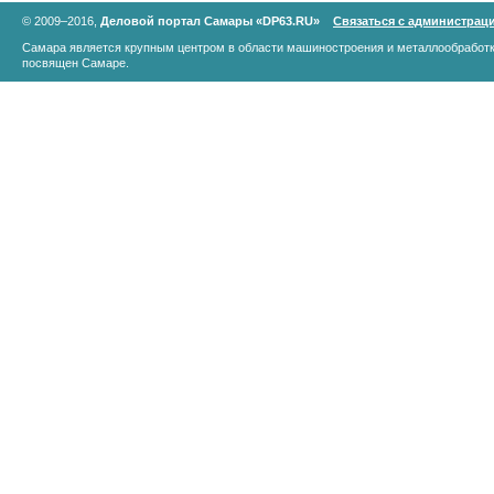
© 2009–2016,
Деловой портал Самары «DP63.RU»
Связаться с администрац
Самара является крупным центром в области машиностроения и металлообработк
посвящен Самаре.